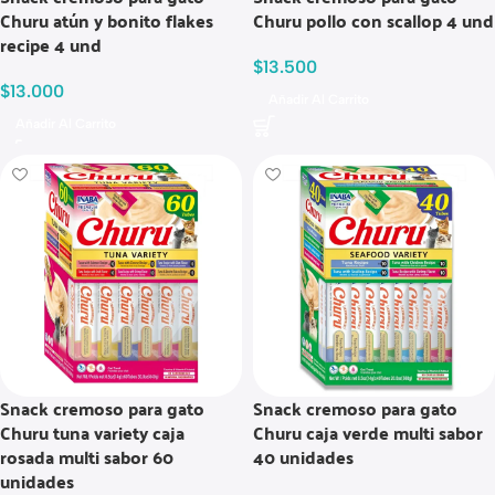
Churu atún y bonito flakes
Churu pollo con scallop 4 und
recipe 4 und
$
13.500
$
13.000
Añadir Al Carrito
Añadir Al Carrito
Snack cremoso para gato
Snack cremoso para gato
Churu tuna variety caja
Churu caja verde multi sabor
rosada multi sabor 60
40 unidades
unidades