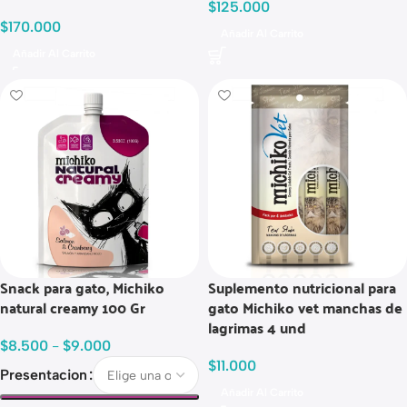
$
125.000
$
170.000
Añadir Al Carrito
Añadir Al Carrito
Snack para gato, Michiko
Suplemento nutricional para
natural creamy 100 Gr
gato Michiko vet manchas de
lagrimas 4 und
$
8.500
-
$
9.000
$
11.000
Presentacion
Añadir Al Carrito