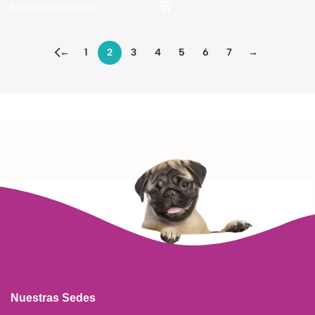
Seleccionar Opciones
←
1
2
3
4
5
6
7
→
Read more
Nuestras Sedes