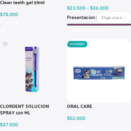
Clean teeth gel 59ml
$
23.500
-
$
36.000
$
78.000
Presentacion
Leer Más
Seleccionar Opciones
AGOTADO
CLORDENT SOLUCION
ORAL CARE
SPRAY 120 ML
$
52.000
$
37.500
Leer Más