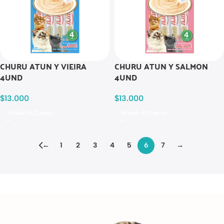
CHURU ATUN Y VIEIRA
CHURU ATUN Y SALMON
4UND
4UND
$
13.000
$
13.000
Añadir Al Carrito
Añadir Al Carrito
←
1
2
3
4
5
6
7
→
Read more