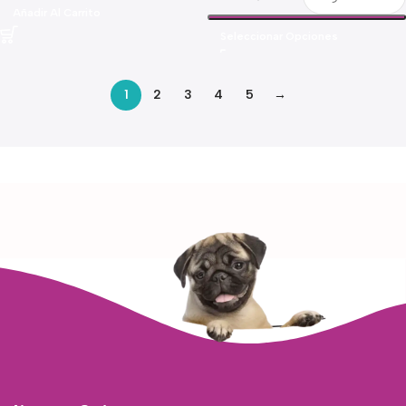
Añadir Al Carrito
Seleccionar Opciones
1
2
3
4
5
→
Read more