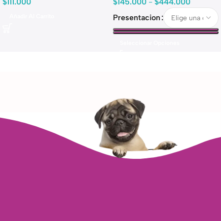
$
111.000
$
145.000
-
$
444.000
Añadir Al Carrito
Presentacion
Seleccionar Opciones