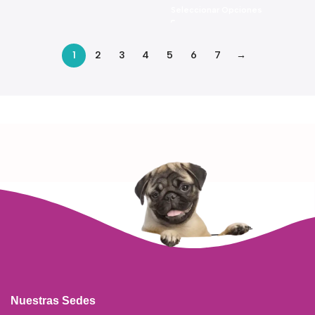
Seleccionar Opciones
1
2
3
4
5
6
7
→
Read more
Nuestras Sedes