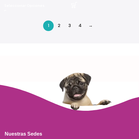
Seleccionar Opciones
1
2
3
4
→
Read more
Nuestras Sedes