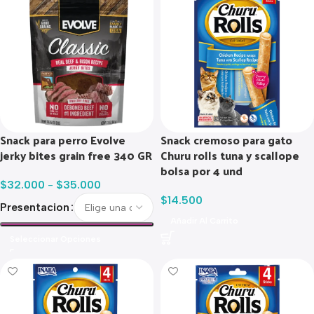
Snack para perro Evolve
Snack cremoso para gato
jerky bites grain free 340 GR
Churu rolls tuna y scallope
bolsa por 4 und
$
32.000
-
$
35.000
$
14.500
Presentacion
Añadir Al Carrito
Seleccionar Opciones