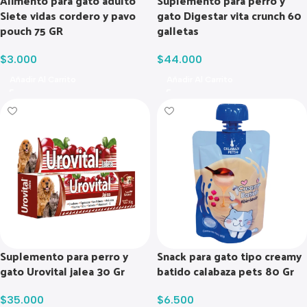
Alimento para gato adulto
Suplemento para perro y
Siete vidas cordero y pavo
gato Digestar vita crunch 60
pouch 75 GR
galletas
$
3.000
$
44.000
Añadir Al Carrito
Añadir Al Carrito
Suplemento para perro y
Snack para gato tipo creamy
gato Urovital jalea 30 Gr
batido calabaza pets 80 Gr
$
35.000
$
6.500