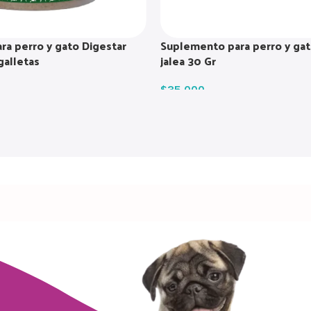
a perro y gato Digestar
Suplemento para perro y gat
galletas
jalea 30 Gr
$
35.000