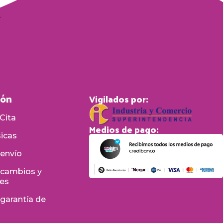
ión
Vigilados por:
Cita
Medios de pago:
sicas
 envío
e cambios y
nes
 garantía de