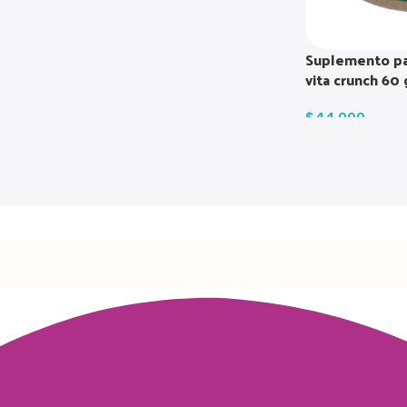
Suplemento par
vita crunch 60 
$
44.000
Read more