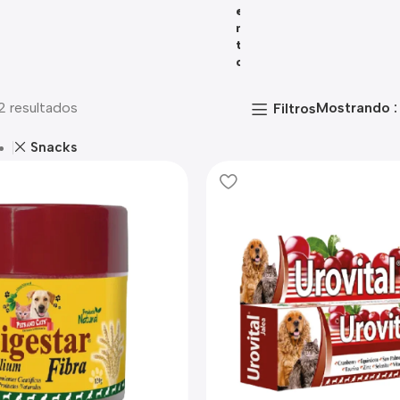
E
N
T
O
2 resultados
Mostrando
Filtros
Snacks