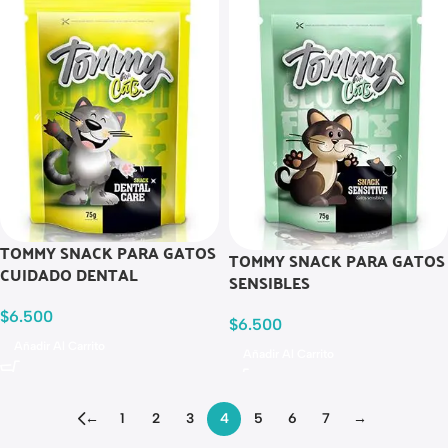
TOMMY SNACK PARA GATOS
TOMMY SNACK PARA GATOS
CUIDADO DENTAL
SENSIBLES
$
6.500
$
6.500
Añadir Al Carrito
Añadir Al Carrito
←
1
2
3
4
5
6
7
→