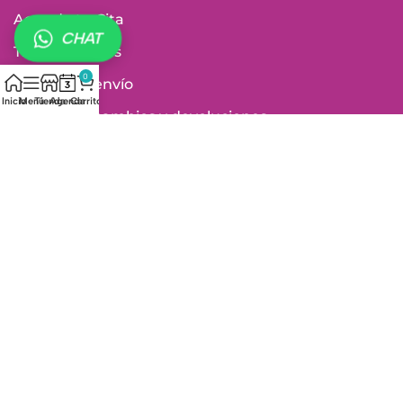
Agenda tu Cita
CHAT
Tiendas Físicas
0
Política de envío
Inicio
Menú
Tienda
Agenda
Carrito
Política de cambios y devoluciones
Política de garantía de productos
Política de tratamiento de datos personales
Términos y Condiciones
Vigilados por:
Medios de pago: