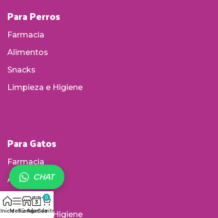
Para Perros
Farmacia
Alimentos
Snacks
Limpieza e Higiene
Para Gatos
Farmacia
CHAT
Alimentos
Accesorios
0
Inicio
Menú
Tienda
Agenda
Carrito
Limpieza e Higiene