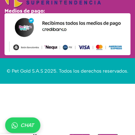
Medios de pago:
© Pet Gold S.A.S 2025. Todos los derechos reservados.
CHAT
Snack para
gato tipo