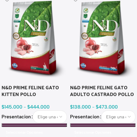
N&D PRIME FELINE GATO
N&D PRIME FELINE GATO
KITTEN POLLO
ADULTO CASTRADO POLLO
$
145.000
-
$
444.000
$
138.000
-
$
473.000
Presentacion
Presentacion
Seleccionar Opciones
Seleccionar Opciones