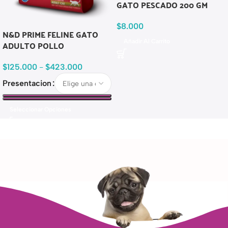
GATO PESCADO 200 GM
$
8.000
N&D PRIME FELINE GATO
Añadir Al Carrito
ADULTO POLLO
$
125.000
-
$
423.000
Presentacion
Seleccionar Opciones