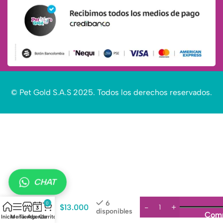
© Pet Gold S.A.S 2025. Todos los derechos reservados.
Snack
cremoso
CHAT
para
gato
Churu
6
0
$
13.000
atún y
disponibles
Comp
Inicio
Menú
Tienda
Agenda
Carrito
bonito