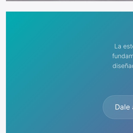
La est
fundam
diseña
Dale 