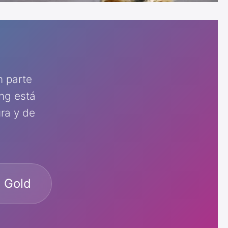
n parte
ng está
ra y de
t Gold