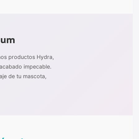
mium
mos productos Hydra,
n acabado impecable.
laje de tu mascota,