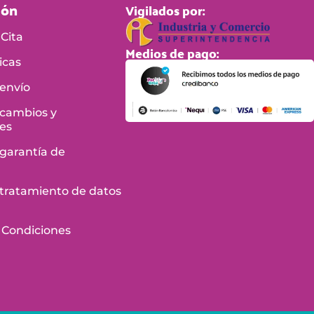
ión
Vigilados por:
Cita
Medios de pago:
icas
 envío
 cambios y
es
 garantía de
e tratamiento de datos
 Condiciones