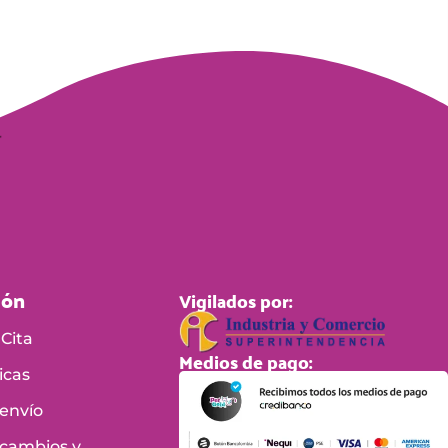
ión
Vigilados por:
Cita
Medios de pago:
icas
 envío
 cambios y