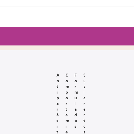
A
C
F
S
N
O
O
U
T
M
R
P
I
P
M
L
P
O
U
E
A
R
L
M
R
T
A
E
Á
A
D
N
S
M
O
T
I
I
S
O
T
E
S