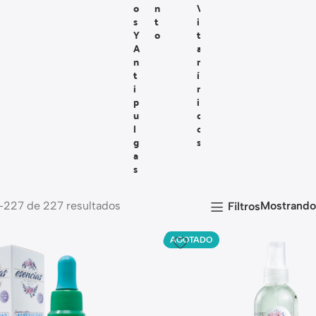
O
N
V
S
T
I
Y
O
T
A
A
N
M
T
Í
I
N
P
I
U
C
L
O
G
S
A
S
–227 de 227 resultados
Mostrand
Filtros
AGOTADO