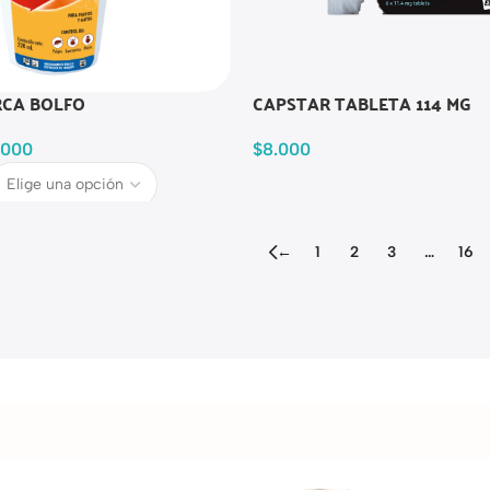
CA BOLFO
CAPSTAR TABLETA 114 MG
.000
$
8.000
←
1
2
3
…
16