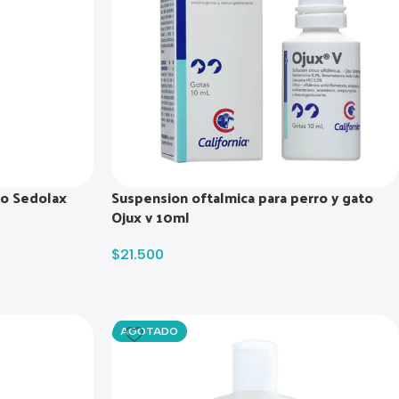
to Sedolax
Suspension oftalmica para perro y gato
Ojux v 10ml
$
21.500
AGOTADO