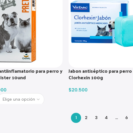
antiinflamatorio para perro y
Jabon antiséptico para perro
lister 10und
Clorhexin 100g
000
$
20.500
1
2
3
4
…
6