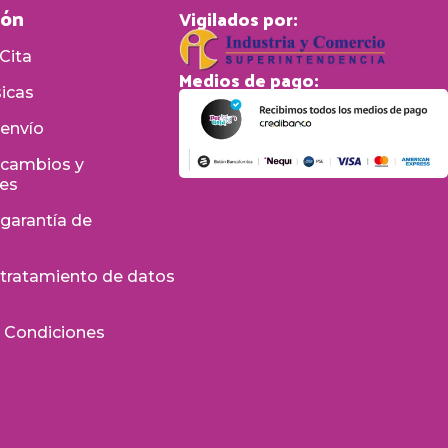
ión
Vigilados por:
Cita
Medios de pago:
sicas
 envío
e cambios y
nes
 garantía de
e tratamiento de datos
s
 Condiciones