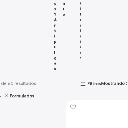
O
N
V
S
T
I
Y
O
T
A
A
N
M
T
Í
I
N
P
I
U
C
L
O
G
S
A
S
 de 86 resultados
Mostrando
Filtros
Formulados