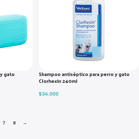
 y gato
Shampoo antiséptico para perro y gato
Clorhexin 240ml
$
36.000
7
8
→