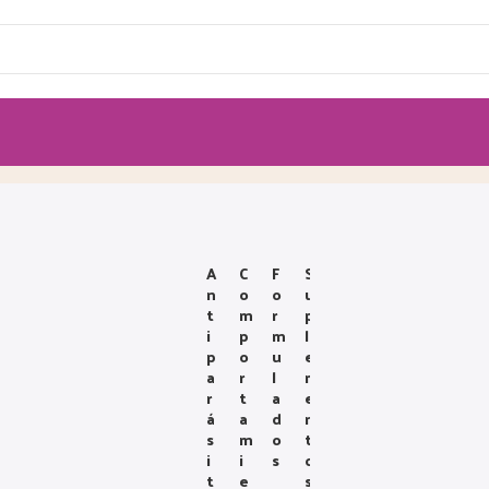
A
C
F
S
N
O
O
U
T
M
R
P
I
P
M
L
P
O
U
E
A
R
L
M
R
T
A
E
Á
A
D
N
S
M
O
T
I
I
S
O
T
E
S