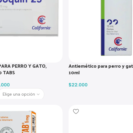
PARA PERRO Y GATO,
Antiemético para perro y ga
0 TABS
10ml
.000
$
22.000