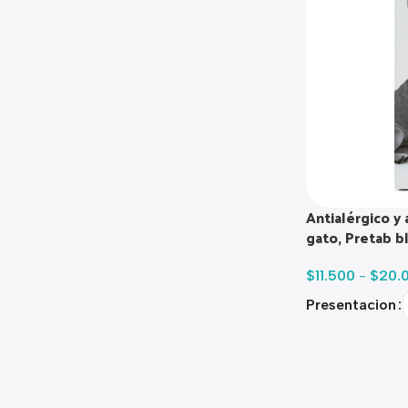
Antialérgico y 
gato, Pretab b
$
11.500
-
$
20.
Presentacion