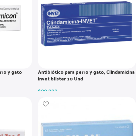
rro y gato
Antibiótico para perro y gato, Clindamicina
invet blister 10 Und
$
29.000