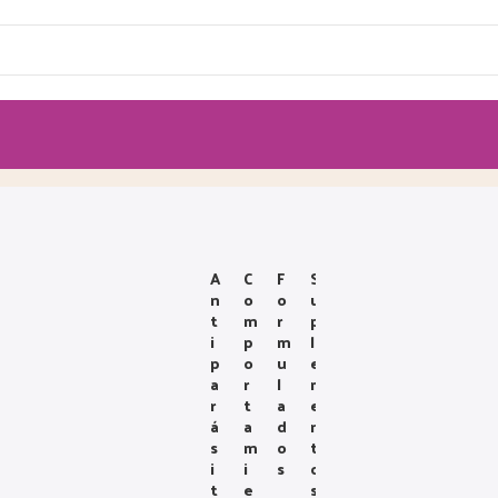
A
C
F
S
N
O
O
U
T
M
R
P
I
P
M
L
P
O
U
E
A
R
L
M
R
T
A
E
Á
A
D
N
S
M
O
T
I
I
S
O
T
E
S