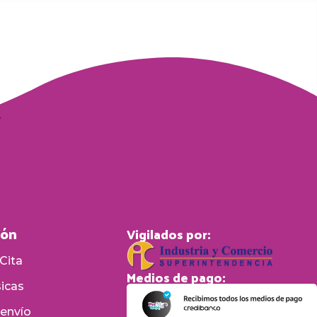
ión
Vigilados por:
Cita
Medios de pago:
sicas
 envío