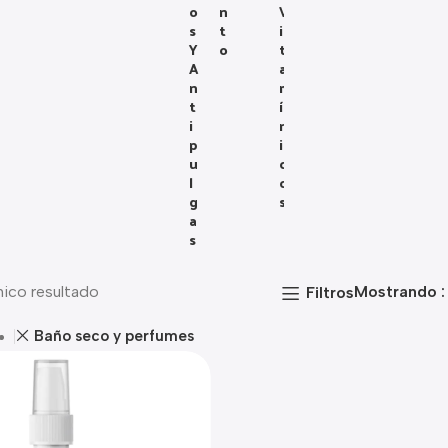
O
N
V
S
T
I
Y
O
T
A
A
N
M
T
Í
I
N
P
I
U
C
L
O
G
S
A
S
nico resultado
Mostrando
Filtros
Baño seco y perfumes