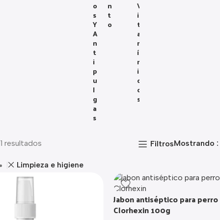
O
N
V
S
T
I
Y
O
T
A
A
N
M
T
Í
I
N
P
I
U
C
L
O
G
S
A
S
1 resultados
Mostrando
Filtros
Limpieza e higiene
Jabon antiséptico para perro
Clorhexin 100g