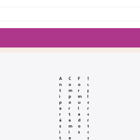
A
C
F
S
N
O
O
U
T
M
R
P
I
P
M
L
P
O
U
E
A
R
L
M
R
T
A
E
Á
A
D
N
S
M
O
T
I
I
S
O
T
E
S