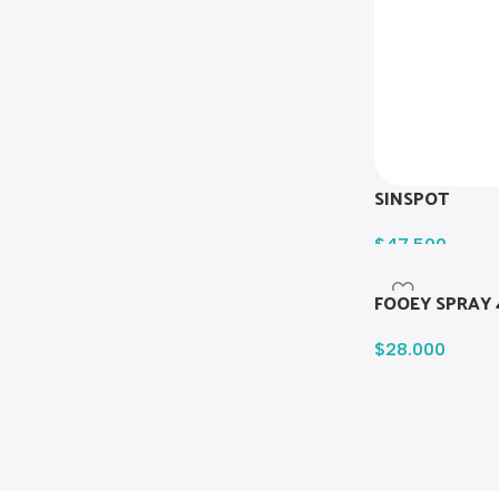
SINSPOT
$
47.500
FOOEY SPRAY 
$
28.000
Read more