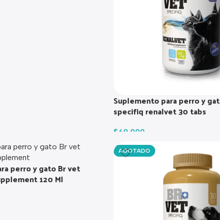
Suplemento para perro y gat
specifiq renalvet 30 tabs
$
69.000
AGOTADO
a perro y gato Br vet
supplement 120 Ml