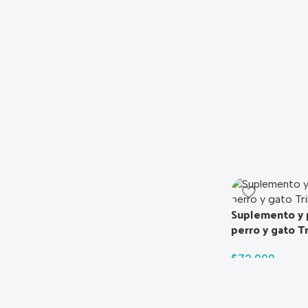
Suplemento y 
perro y gato T
$
72.000