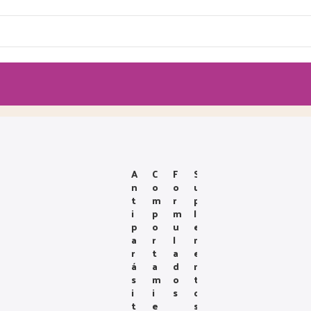
A
C
F
S
N
O
O
U
T
M
R
P
I
P
M
L
P
O
U
E
A
R
L
M
R
T
A
E
Á
A
D
N
S
M
O
T
I
I
S
O
T
E
S