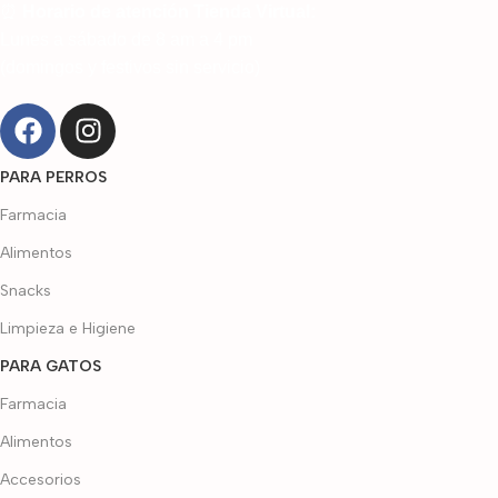
⏰
Horario de atención Tienda Virtual:
Lunes a sábado de 8 am a 4 pm
(domingos y festivos sin servicio)
PARA PERROS
Farmacia
Alimentos
Snacks
Limpieza e Higiene
PARA GATOS
Farmacia
Alimentos
Accesorios