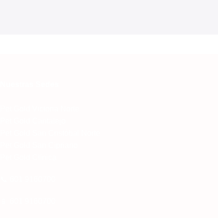
Read more
Nuestras Sedes
Pet Gold Victoria Norte
Pet Gold Cantalejo
Pet Gold San Cristóbal Norte
Pet Gold San Cipriano
Pet Gold Clínica
📞 601 9160700
📱 601 9160700