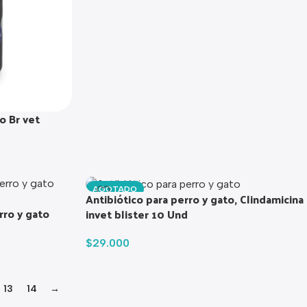
o Br vet
AGOTADO
Antibiótico para perro y gato, Clindamicina
rro y gato
invet blister 10 Und
$
29.000
13
14
→