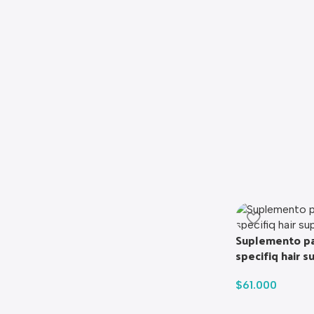
Suplemento par
specifiq hair 
$
61.000