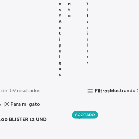
O
N
V
S
T
I
Y
O
T
A
A
N
M
T
Í
I
N
P
I
U
C
L
O
G
S
A
S
 de 159 resultados
Mostrando
Filtros
Para mi gato
AGOTADO
100 BLISTER 12 UND