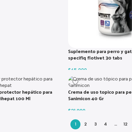
Suplemento para perro y gat
specifiq flotivet 30 tabs
$
65.000
protector hepático para
Crema de uso topico para pe
rihepat 100 Ml
Sanimicon 40 Gr
$
21.000
1
2
3
4
…
12