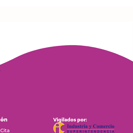
ión
Vigilados por:
Cita