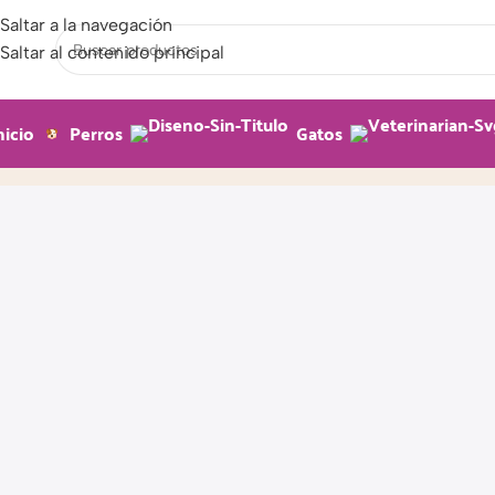
Saltar a la navegación
Saltar al contenido principal
nicio
Perros
Gatos
Alimento
Inicio
Producto
Página 30