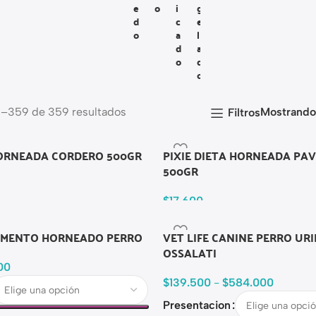
E
O
I
G
D
C
E
O
A
L
D
A
O
D
O
–359 de 359 resultados
Mostrand
Filtros
HORNEADA CORDERO 500GR
PIXIE DIETA HORNEADA PA
500GR
$
17.600
MENTO HORNEADO PERRO
VET LIFE CANINE PERRO UR
OSSALATI
00
$
139.500
-
$
584.000
Presentacion