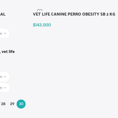
NAL
VET LIFE CANINE PERRO OBESITY SB 2 KG
$
143.000
vet life
28
29
30