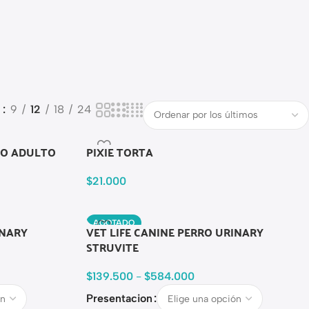
o
9
12
18
24
VO ADULTO
PIXIE TORTA
$
21.000
AGOTADO
INARY
VET LIFE CANINE PERRO URINARY
STRUVITE
$
139.500
-
$
584.000
Presentacion