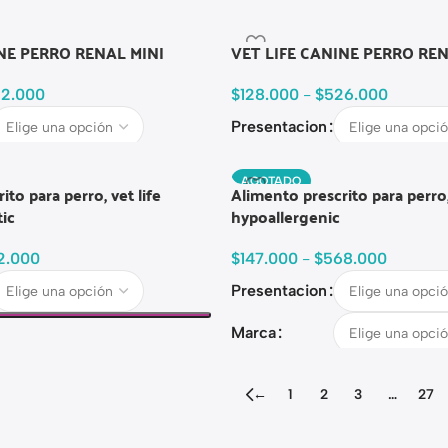
INE PERRO RENAL MINI
VET LIFE CANINE PERRO RE
2.000
$
128.000
-
$
526.000
Presentacion
AGOTADO
to para perro, vet life
Alimento prescrito para perro, 
tic
hypoallergenic
2.000
$
147.000
-
$
568.000
Presentacion
Marca
←
1
2
3
…
27