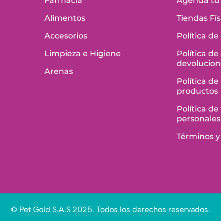
Farmacia
Agenda tu 
Alimentos
Tiendas Fís
Accesorios
Política de
Limpieza e Higiene
Política de
devolucion
Arenas
Política de
productos
Política d
personales
Términos y
© Pet Gold S.A.S 2025. Todos los derechos reservados.