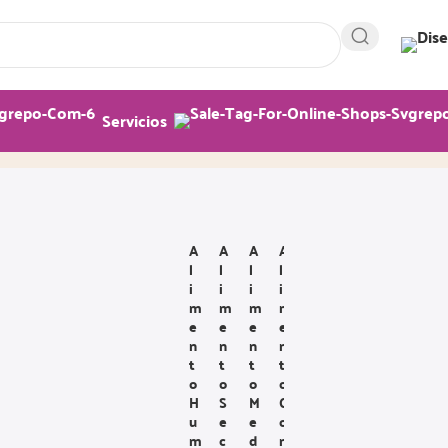
Servicios
A
A
A
A
L
L
L
L
I
I
I
I
M
M
M
M
E
E
E
E
N
N
N
N
T
T
T
T
O
O
O
O
H
S
M
C
U
E
E
O
M
C
D
N