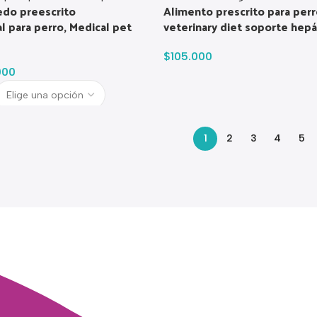
do preescrito
Alimento prescrito para per
l para perro, Medical pet
veterinary diet soporte hepá
$
105.000
000
1
2
3
4
5