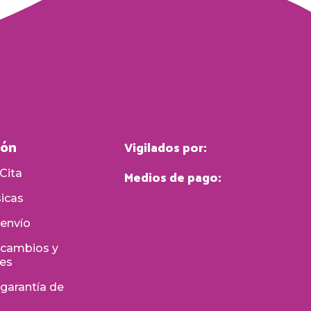
ión
Vigilados por:
Medios de pago:
Cita
sicas
 envío
e cambios y
nes
 garantía de