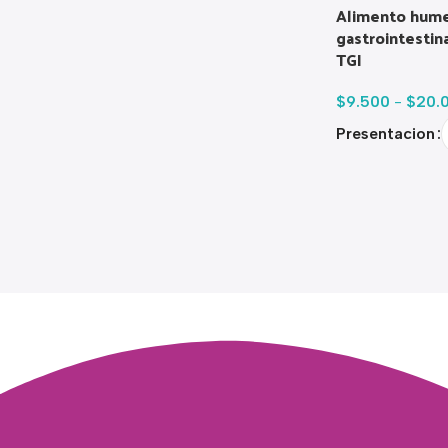
Alimento hume
gastrointestina
TGI
$
9.500
-
$
20.
Presentacion
Read more