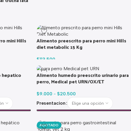
al trucha lata
o mini Hills
Alimento preescrito para perro mini Hills
diet metabolic 15 Kg
$
113.500
 hepatico
Alimento humedo preescrito urinario para
perro, Medical pet URN/OX/ET
$
9.000
-
$
20.500
Presentacion
AGOTADO