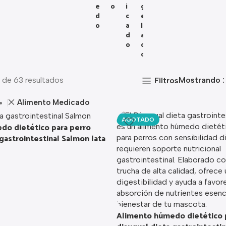
E
O
I
G
D
C
E
O
A
L
D
A
O
D
O
 de 63 resultados
Mostrando
Filtros
Alimento Medicado
AGOTADO
do dietético para perro
gastrointestinal Salmon lata
Alimento húmedo dietético 