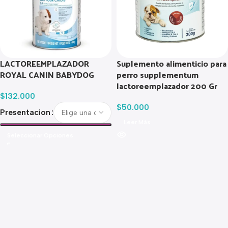
LACTOREEMPLAZADOR
Suplemento alimenticio para
ROYAL CANIN BABYDOG
perro supplementum
lactoreemplazador 200 Gr
$
132.000
$
50.000
Presentacion
Leer Más
Seleccionar Opciones
Read more