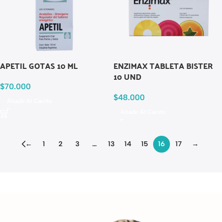
APETIL GOTAS 10 ML
ENZIMAX TABLETA BISTER
10 UND
$
70.000
$
48.000
Añadir Al Carrito
Añadir Al Carrito
←
1
2
3
…
13
14
15
16
17
→
Read more