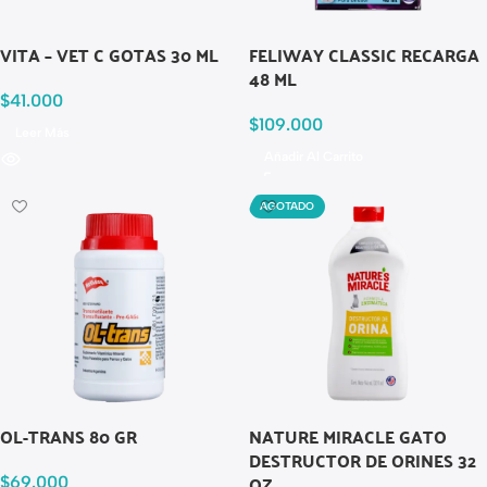
VITA – VET C GOTAS 30 ML
FELIWAY CLASSIC RECARGA
48 ML
$
41.000
$
109.000
Leer Más
Añadir Al Carrito
AGOTADO
OL-TRANS 80 GR
NATURE MIRACLE GATO
DESTRUCTOR DE ORINES 32
OZ
$
69.000