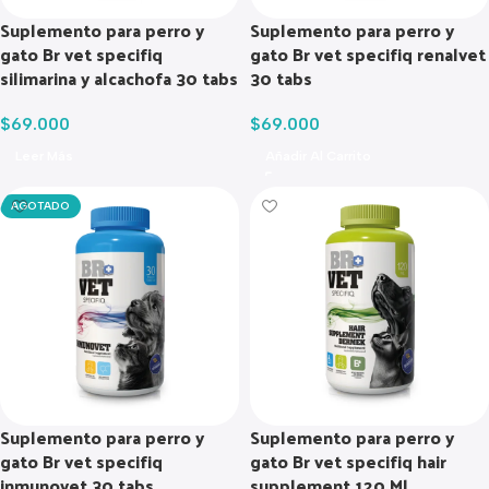
Suplemento para perro y
Suplemento para perro y
gato Br vet specifiq
gato Br vet specifiq renalvet
silimarina y alcachofa 30 tabs
30 tabs
$
69.000
$
69.000
Leer Más
Añadir Al Carrito
AGOTADO
Suplemento para perro y
Suplemento para perro y
gato Br vet specifiq
gato Br vet specifiq hair
inmunovet 30 tabs
supplement 120 Ml