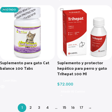
AGOTADO
Suplemento para gato Cat
Suplemento y protector
balance 100 Tabs
hepático para perro y gato
Trihepat 100 Ml
Leer Más
$
72.000
Añadir Al Carrito
1
2
3
4
…
15
16
17
→