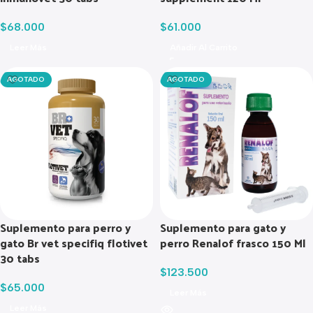
$
68.000
$
61.000
Leer Más
Añadir Al Carrito
AGOTADO
AGOTADO
Suplemento para perro y
Suplemento para gato y
gato Br vet specifiq flotivet
perro Renalof frasco 150 Ml
30 tabs
$
123.500
$
65.000
Leer Más
Leer Más