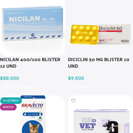
NICILAN 400/100 BLISTER
DICICLIN 50 MG BLISTER 10
12 UND
UND
$
88.000
$
9.500
Añadir Al Carrito
Leer Más
AGOTADO
NUEVO