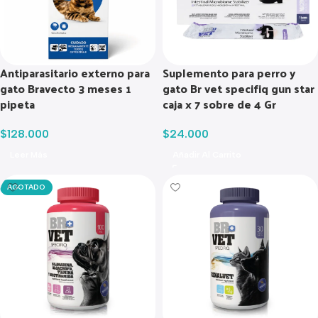
Antiparasitario externo para
Suplemento para perro y
gato Bravecto 3 meses 1
gato Br vet specifiq gun star
pipeta
caja x 7 sobre de 4 Gr
$
128.000
$
24.000
Leer Más
Añadir Al Carrito
AGOTADO