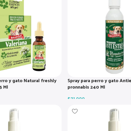
rro y gato Natural freshly
Spray para perro y gato Anti
5 Ml
pronnabis 240 Ml
$
31.000