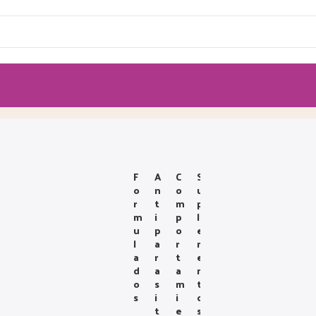
F
A
C
S
O
N
O
U
R
T
M
P
M
I
P
L
U
P
O
E
L
A
R
M
A
R
T
E
D
A
A
N
O
S
M
T
S
I
I
O
T
E
S