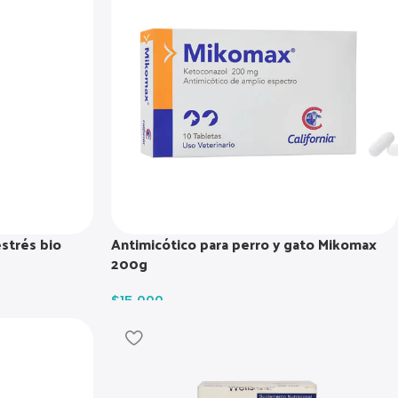
estrés bio
Antimicótico para perro y gato Mikomax
200g
$
15.000