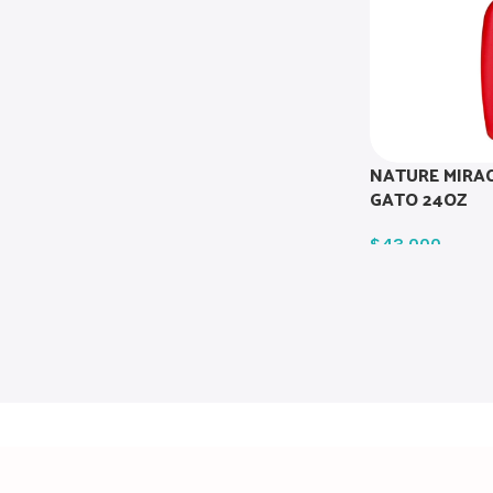
NATURE MIRA
GATO 24OZ
$
43.000
Read more