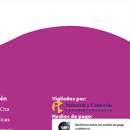
ión
Vigilados por:
Cita
Medios de pago:
sicas