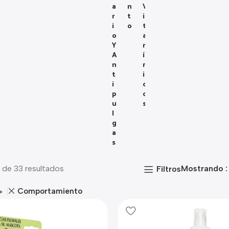
A
N
V
R
T
I
I
O
T
O
A
Y
M
A
Í
N
N
T
I
I
C
P
O
U
S
L
G
A
S
 de 33 resultados
Mostrando
Filtros
Comportamiento