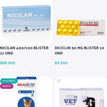
NICILAN 400/100 BLISTER
DICICLIN 50 MG BLISTER 10
12 UND
UND
$
88.000
$
9.500
Añadir Al Carrito
Leer Más
AGOTADO
NUEVO