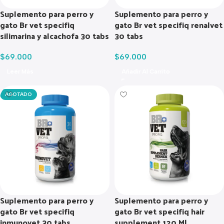
Suplemento para perro y
Suplemento para perro y
gato Br vet specifiq
gato Br vet specifiq renalvet
silimarina y alcachofa 30 tabs
30 tabs
$
69.000
$
69.000
Leer Más
Añadir Al Carrito
AGOTADO
Suplemento para perro y
Suplemento para perro y
gato Br vet specifiq
gato Br vet specifiq hair
inmunovet 30 tabs
supplement 120 Ml