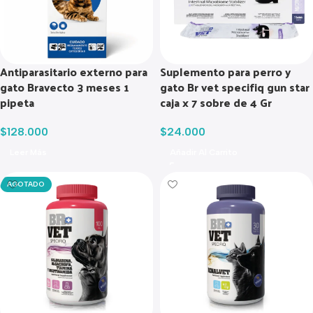
Antiparasitario externo para
Suplemento para perro y
gato Bravecto 3 meses 1
gato Br vet specifiq gun star
pipeta
caja x 7 sobre de 4 Gr
$
128.000
$
24.000
Leer Más
Añadir Al Carrito
AGOTADO