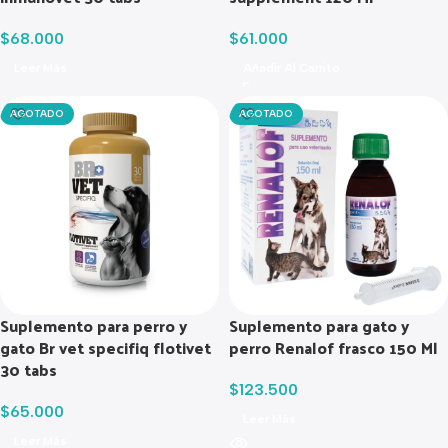
$
68.000
$
61.000
Leer Más
Añadir Al Carrito
AGOTADO
AGOTADO
Suplemento para perro y
Suplemento para gato y
gato Br vet specifiq flotivet
perro Renalof frasco 150 Ml
30 tabs
$
123.500
$
65.000
Leer Más
Leer Más