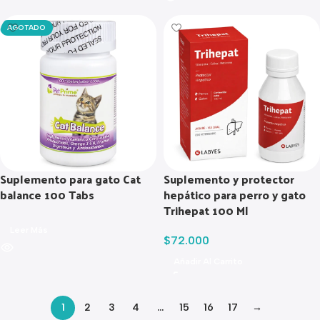
AGOTADO
Suplemento para gato Cat
Suplemento y protector
balance 100 Tabs
hepático para perro y gato
Trihepat 100 Ml
Leer Más
$
72.000
Añadir Al Carrito
1
2
3
4
…
15
16
17
→