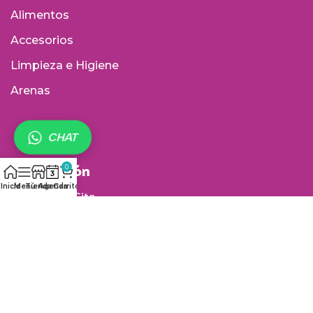
Alimentos
Accesorios
Limpieza e Higiene
Arenas
CHAT
Información
0
Inicio
Menú
Tienda
Agenda
Carrito
Agenda tu Cita
Tiendas Físicas
Política de envío
Política de cambios y devoluciones
Política de garantía de productos