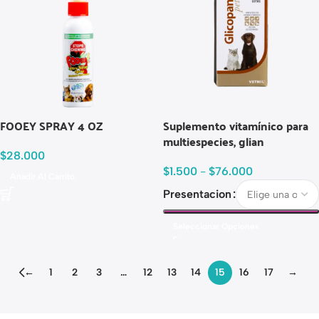
FOOEY SPRAY 4 OZ
Suplemento vitamínico para
multiespecies, glian
$
28.000
$
1.500
-
$
76.000
Añadir Al Carrito
Presentacion
Seleccionar Opciones
←
1
2
3
…
12
13
14
15
16
17
→
Read more