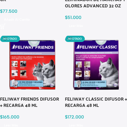
OLORES ADVANCED 32 OZ
$
77.500
$
51.000
Añadir Al Carrito
Leer Más
AGOTADO
AGOTADO
FELIWAY FRIENDS DIFUSOR
FELIWAY CLASSIC DIFUSOR +
+ RECARGA 48 ML
RECARGA 48 ML
$
165.000
$
172.000
Leer Más
Leer Más