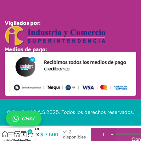
Vigilados por:
Medios de pago:
© Pet Gold S.A.S 2025. Todos los derechos reservados.
CHAT
JABÓN
ASUNTOL
3
0
SABILA X
$
17.500
disponibles
Com
90 GR
Inicio
Menú
Tienda
Agenda
Carrito