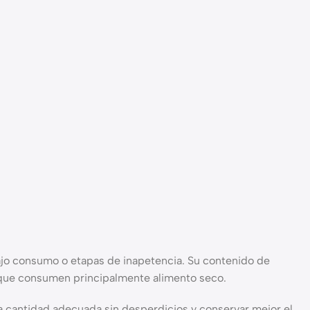
bajo consumo o etapas de inapetencia. Su contenido de
s que consumen principalmente alimento seco.
 la cantidad adecuada sin desperdicios y conservar mejor el