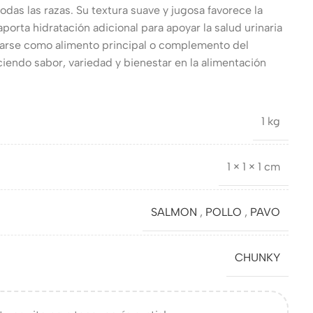
todas las razas. Su textura suave y jugosa favorece la
aporta hidratación adicional para apoyar la salud urinaria
izarse como alimento principal o complemento del
iendo sabor, variedad y bienestar en la alimentación
1 kg
1 × 1 × 1 cm
SALMON
,
POLLO
,
PAVO
CHUNKY