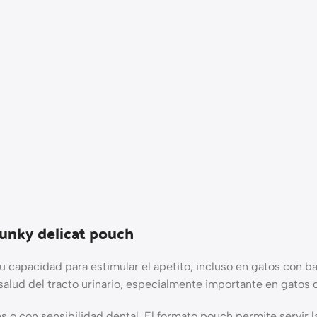
unky delicat pouch
u capacidad para estimular el apetito, incluso en gatos con 
salud del tracto urinario, especialmente importante en gato
es o con sensibilidad dental. El formato pouch permite servir