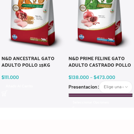
N&D ANCESTRAL GATO
N&D PRIME FELINE GATO
ADULTO POLLO 15KG
ADULTO CASTRADO POLLO
$
111.000
$
138.000
-
$
473.000
Añadir Al Carrito
Presentacion
Seleccionar Opciones