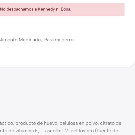
: No despachamos a Kennedy ni Bosa.
Alimento Medicado
,
Para mi perro
láctico, producto de huevo, celulosa en polvo, citrato de
mento de vitamina E, L-ascorbil-2-polifosfato (fuente de