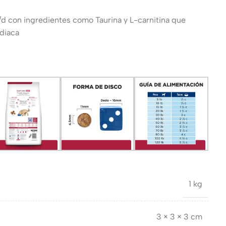
h/d con ingredientes como Taurina y L-carnitina que
rdiaca
1 kg
3 × 3 × 3 cm