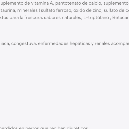
suplemento de vitamina A, pantotenato de calcio, suplemento 
 taurina, minerales (sulfato ferroso, óxido de zinc, sulfato de
tos para la frescura, sabores naturales, L-triptófano , Betaca
rdiaca, congestuva, enfermedades hepáticas y renales acompañ
perdidos en perros que reciben diuréticos