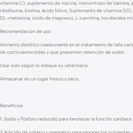
vitamina C), suplemento de niacina, mononitrato de tiamina, 
riboflavina, biotina, ácido fólico, Suplemento de vitamina D3),
DL-metionina, óxido de magnesio, L-carnitina, tocoferoles mix
Recomendacion de uso
Alimento detético coadyuvante en el tratamiento de falla ca
de corticoesteroides y que presenten retención de sodio.
Usar solo según lo indique su veterinario.
Almacenar en un lugar fresco y seco.
Beneficios
1. Sodio y Fósforo reducido para favorecer la función cardiaca
2.Adición de potasio y magnesio para reponer los nutrientes 