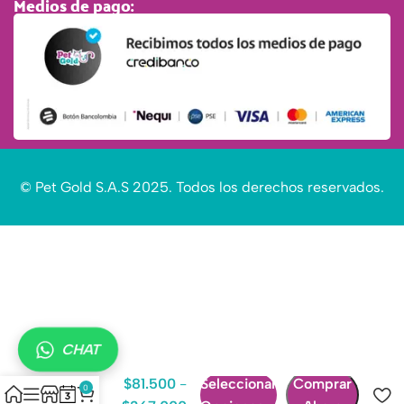
Medios de pago:
© Pet Gold S.A.S 2025. Todos los derechos reservados.
CHAT
EVOLVE
PERRO
$
81.500
-
Seleccionar
Comprar
0
GRAIN