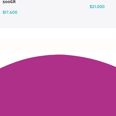
500GR
$
21.000
$
17.600