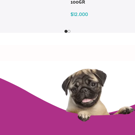
100GR
$
12.000