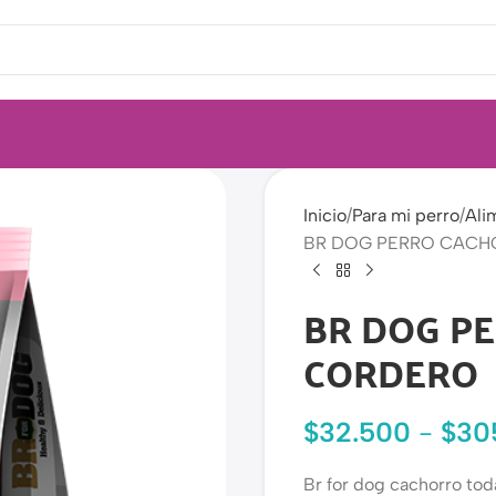
Inicio
Para mi perro
Ali
BR DOG PERRO CAC
BR DOG P
CORDERO
$
32.500
-
$
30
Br for dog cachorro tod