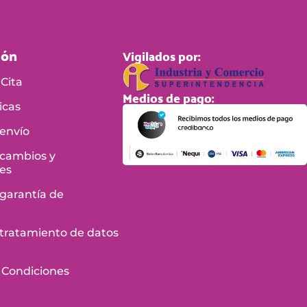
ión
Vigilados por:
Cita
Medios de pago:
icas
 envío
 cambios y
es
 garantía de
e tratamiento de datos
 Condiciones