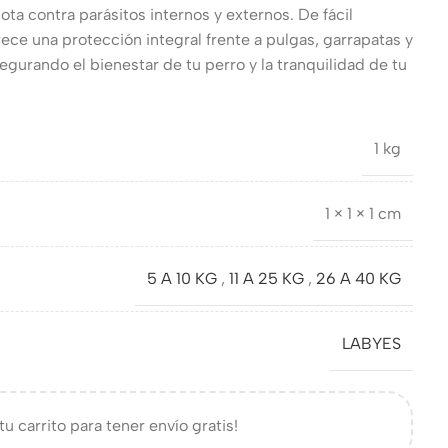
ta contra parásitos internos y externos. De fácil
rece una protección integral frente a pulgas, garrapatas y
egurando el bienestar de tu perro y la tranquilidad de tu
1 kg
1 × 1 × 1 cm
5 A 10 KG
,
11 A 25 KG
,
26 A 40 KG
LABYES
tu carrito para tener envío gratis!