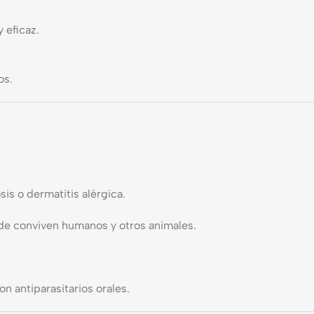
 eficaz.
os.
is o dermatitis alérgica.
nde conviven humanos y otros animales.
n antiparasitarios orales.