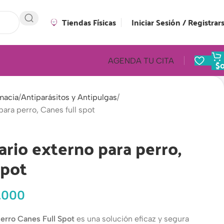
Tiendas Físicas
Iniciar Sesión / Registrar
AGENDA TU CITA
$
macia
Antiparásitos y Antipulgas
para perro, Canes full spot
ario externo para perro,
spot
.000
perro Canes Full Spot
es una solución eficaz y segura