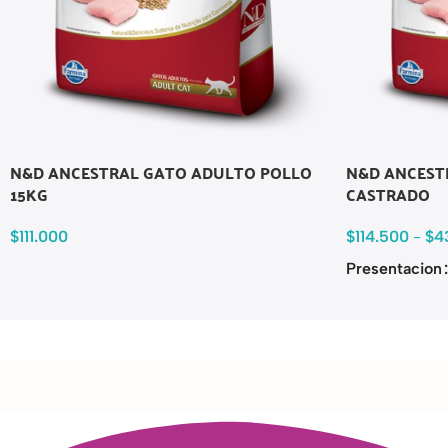
N&D ANCESTRAL GATO ADULTO POLLO
N&D ANCEST
15KG
CASTRADO
$
111.000
$
114.500
-
$
4
Presentacion