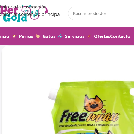
Saltar a la navegación
Saltar al contenido principal
nicio
Perros
Gatos
Servicios
Ofertas
Contacto