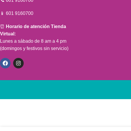
📞 601 9160700
📱 601 9160700
⏰
Horario de atención Tienda
Virtual:
Lunes a sábado de 8 am a 4 pm
(domingos y festivos sin servicio)