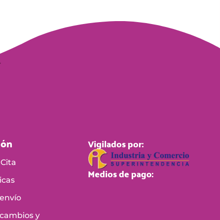
ión
Vigilados por:
Cita
Medios de pago:
icas
 envío
 cambios y