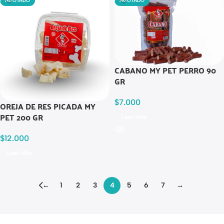
AGOTADO
AGOTADO
CABANO MY PET PERRO 90
GR
$
7.000
OREJA DE RES PICADA MY
PET 200 GR
Leer Más
$
12.000
Leer Más
←
1
2
3
4
5
6
7
→
Read more