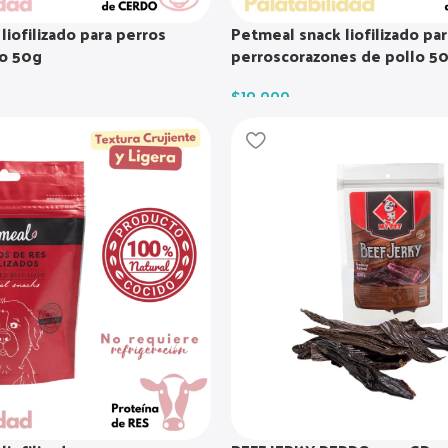
liofilizado para perros
Petmeal snack liofilizado par
do 50g
perroscorazones de pollo 5
$
19.000