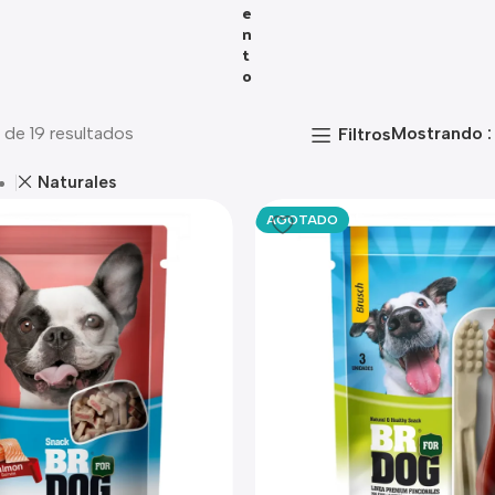
E
N
T
O
 de 19 resultados
Mostrando
Filtros
Naturales
AGOTADO