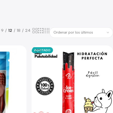
9
12
18
24
AGOTADO