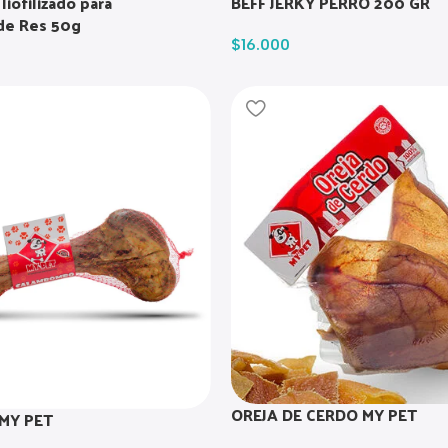
iofilizado para
BEFF JERKY PERRO 200 GR
de Res 50g
$
16.000
OREJA DE CERDO MY PET
 MY PET