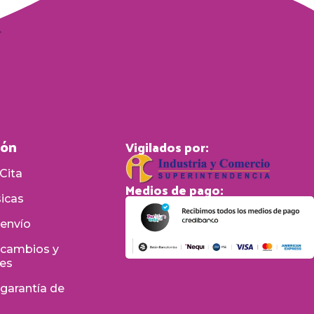
ión
Vigilados por:
Cita
Medios de pago:
sicas
 envío
e cambios y
nes
 garantía de