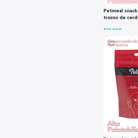
Petmeal snack 
trozos de cer
$
19.000