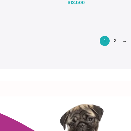
$
13.500
1
2
→