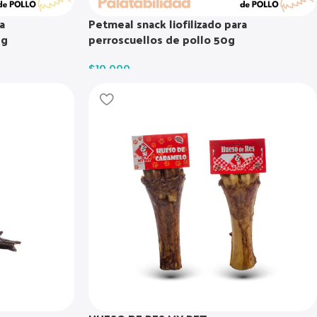
a
Petmeal snack liofilizado para
0g
perroscuellos de pollo 50g
$
19.000