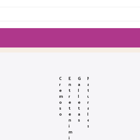
C
E
G
N
R
N
A
A
E
T
L
T
M
R
L
U
O
E
E
R
S
T
T
A
O
E
A
L
N
S
E
I
S
M
I