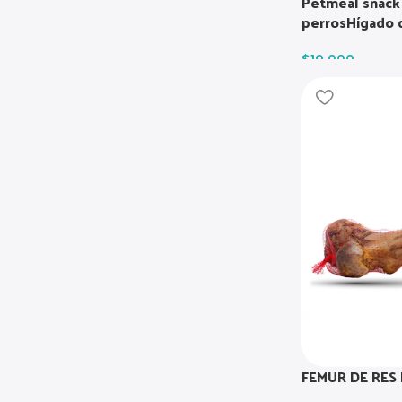
Petmeal snack l
perrosHígado 
$
19.000
FEMUR DE RES