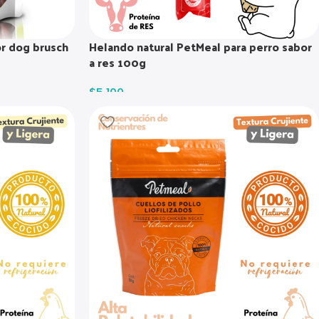
or dog brusch
Helando natural PetMeal para perro sabor
a res 100g
$
5.100