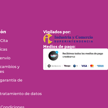
ión
Vigilados por:
Cita
Medios de pago:
icas
 envío
 cambios y
es
 garantía de
e tratamiento de datos
 Condiciones