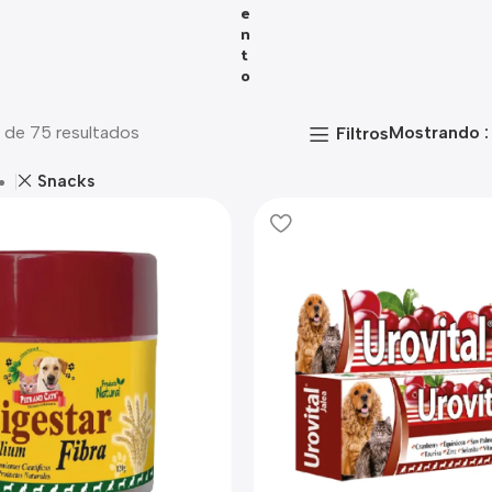
E
N
T
O
 de 75 resultados
Mostrando
Filtros
Snacks