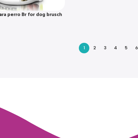
ara perro Br for dog brusch
1
2
3
4
5
6