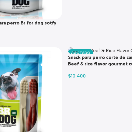
ara perro Br for dog sotfy
AGOTADO
Snack para perro corte de ca
Beef & rice flavor gourmet c
$
10.400