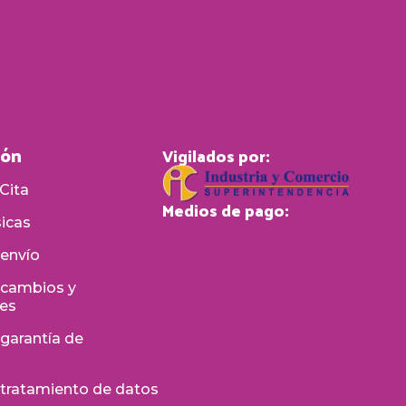
ión
Vigilados por:
Cita
Medios de pago:
sicas
 envío
e cambios y
nes
 garantía de
e tratamiento de datos