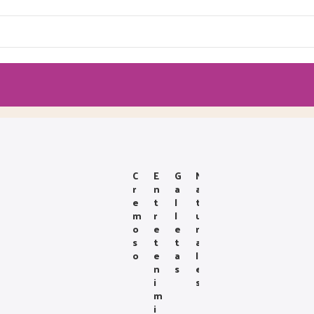
C
E
G
N
R
N
A
A
E
T
L
T
M
R
L
U
O
E
E
R
S
T
T
A
O
E
A
L
N
S
E
I
S
M
I