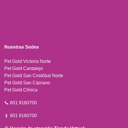
Nuestras Sedes
Pet Gold Victoria Norte
Pet Gold Cantalejo
Pet Gold San Cristóbal Norte
Pet Gold San Cipriano
Pet Gold Clínica
📞 601 9160700
📱 601 9160700
⏰
Horario de atención Tienda Virtual:
Lunes a sábado de 8 am a 4 pm
(domingos y festivos sin servicio)