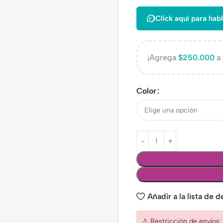
Click aquí para habl
¡Agrega
$
250.000
a 
Color
Añadir a la lista de 
⚠️ Restricción de envíos