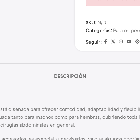
SKU:
N/D
Categorías:
Para mi per
Seguir:
DESCRIPCIÓN
señada para ofrecer comodidad, adaptabilidad y flexibilida
uada tanto para machos como para hembras, cubriendo toda la
y cirugías abdominales en general.
 accesorios, es esencial supervisarlos, ya que algunos podría