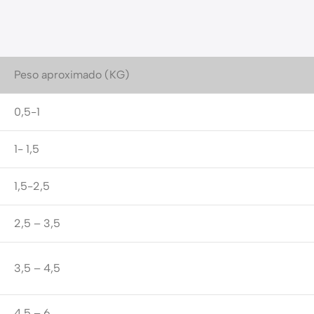
Peso aproximado (KG)
0,5-1
1- 1,5
1,5-2,5
2,5 – 3,5
3,5 – 4,5
4,5 – 6