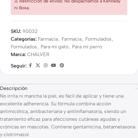
⚠️ Restricción de envíos: No despachamos a Kennedy
ni Bosa.
SKU:
90032
Categorías:
Farmacia
,
Farmacia
,
Formulados
,
Formulados
,
Para mi gato
,
Para mi perro
Marca:
CHALVER
Seguir:
Descripción
No irrita ni mancha la piel, es fácil de aplicar y tiene una
excelente adherencia. Su fórmula combina acción
antimicótica, antibacteriana y antiinflamatoria, siendo un
tratamiento eficaz para afecciones cutáneas agudas y
crónicas en mascotas. Contiene gentamicina, betametasona
y clotrimazol.