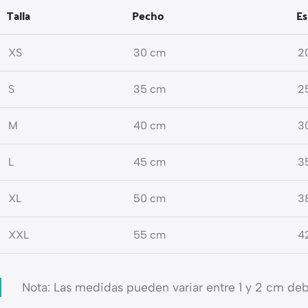
Talla
Pecho
Es
XS
30 cm
2
S
35 cm
2
M
40 cm
3
L
45 cm
3
XL
50 cm
3
XXL
55 cm
4
Nota: Las medidas pueden variar entre 1 y 2 cm de