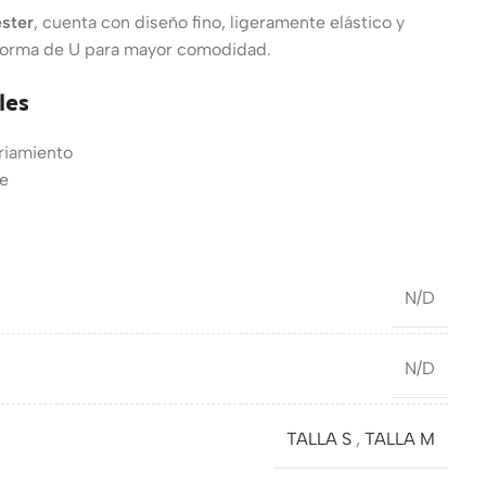
éster
, cuenta con diseño fino, ligeramente elástico y
forma de U para mayor comodidad.
les
friamiento
le
N/D
N/D
TALLA S
,
TALLA M