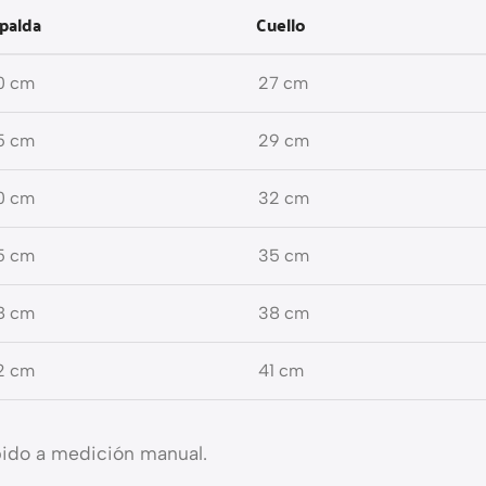
palda
Cuello
0 cm
27 cm
5 cm
29 cm
0 cm
32 cm
5 cm
35 cm
8 cm
38 cm
2 cm
41 cm
bido a medición manual.