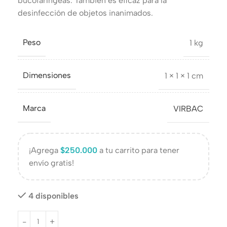
bucofaríngeas. También es eficaz para la
desinfección de objetos inanimados.
Peso
1 kg
Dimensiones
1 × 1 × 1 cm
Marca
VIRBAC
¡Agrega
$
250.000
a tu carrito para tener
envío gratis!
4 disponibles