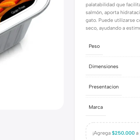
palatabilidad que facili
salmón, aporta hidrataci
gato. Puede utilizarse
seco, ayudando a estimu
Peso
Dimensiones
Presentacion
Marca
¡Agrega
$
250.000
a 