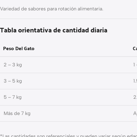
Variedad de sabores para rotación alimentaria.
Tabla orientativa de cantidad diaria
Peso Del Gato
C
2 – 3 kg
1
3 – 5 kg
1
5 – 7 kg
2
Más de 7 kg
A
*Las cantidades son referenciales y pueden variar según edad, 