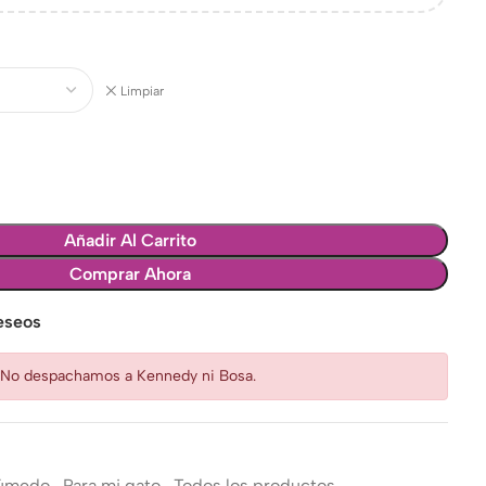
Limpiar
Añadir Al Carrito
Comprar Ahora
deseos
: No despachamos a Kennedy ni Bosa.
Húmedo
,
Para mi gato
,
Todos los productos