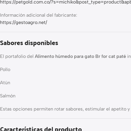
https://petgold.com.co/?s=michiko&post_type=product&ap
Información adicional del fabricante:
https://gestoagro.net/
Sabores disponibles
El portafolio del
Alimento húmedo para gato Br for cat paté
in
Pollo
Atún
Salmón
Estas opciones permiten rotar sabores, estimular el apetito y e
Características del producto