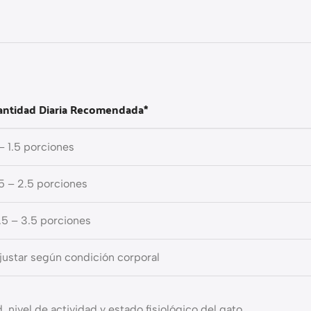
antidad Diaria Recomendada*
 – 1.5 porciones
.5 – 2.5 porciones
.5 – 3.5 porciones
justar según condición corporal
nivel de actividad y estado fisiológico del gato.