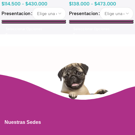
$
114.500
-
$
430.000
$
138.000
-
$
473.000
Presentacion
Presentacion
Seleccionar Opciones
Seleccionar Opciones
Nuestras Sedes